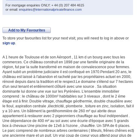
For mortgage enquiries ONLY: + 44 (0) 207 484 4615
or email:
enquiries@internationalprivatefinance.com
Add to My Favourites
To store your favourites list for your next visit, you will need to log in above or
sign up
.
A 1 heure de Toulouse et de son Aéroport , 11 km d un bourg avec tous les
commerces. Ce château construit en 1898 par une famille originaire de la
région, fut par la suite transformé en maison de convalescence pour femmes.
Ayant subit un problème judiciaire il est confisqué en 1970.Pendant 20 ans, le
château est laissé à l'abandon et racheté par les propriétaires actuel en 2000,
rénové depuis dans la tradition et le respect.Le domaine s'étend sur 7 hectares
d'un seul tenant et entièrement clôturé avec une source . Sa situation
dominante lui donne une vue sur les Pyrénées. L'ensemble immobilier
comprend : le château de 1000m² habitables sur 3 niveaux , dont le 2 éme
étage est à finir. Double vitrage, chauffage géothermie, double chaudière avec
le fioul, aspiration centrale ,électricité, plomberie , toiture en zinc, isolation, fait il
y a 10 ans. Un bâtiment la gentilhommière de 260 m² qui abrite deux
appartement à restaurer avec 2 pigeonniers chauffage au fioul indépendant .
Une dépendance de 400 m² au sol avec une écurie d'époque avec 5 grands
box à chevaux Une piscine de 12x6 à l'ozone , chauffée. Un SPA de 6 places.
Le parc comprend de nombreux arbres centenaires ( tilleuls, frênes chênes ect)
une ancienne mare et un puit. Un vrai coup de coeur vous attend pour plus de