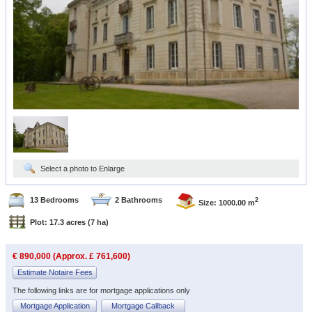
Select a photo to Enlarge
13 Bedrooms
2 Bathrooms
2
Size: 1000.00 m
Plot: 17.3 acres
(7 ha)
€ 890,000 (Approx. £ 761,600)
Estimate Notaire Fees
The following links are for mortgage applications only
Mortgage Application
Mortgage Callback