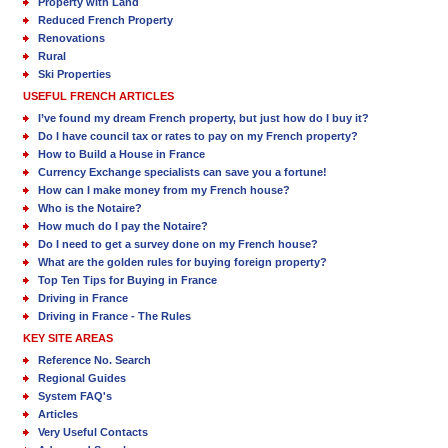
Property with Land
Reduced French Property
Renovations
Rural
Ski Properties
USEFUL FRENCH ARTICLES
I’ve found my dream French property, but just how do I buy it?
Do I have council tax or rates to pay on my French property?
How to Build a House in France
Currency Exchange specialists can save you a fortune!
How can I make money from my French house?
Who is the Notaire?
How much do I pay the Notaire?
Do I need to get a survey done on my French house?
What are the golden rules for buying foreign property?
Top Ten Tips for Buying in France
Driving in France
Driving in France - The Rules
KEY SITE AREAS
Reference No. Search
Regional Guides
System FAQ's
Articles
Very Useful Contacts