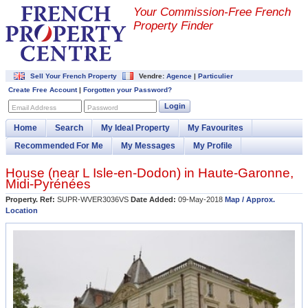
Your Commission-
Free French
Property Finder
Sell Your French Property
Vendre:
Agence
|
Particulier
Create Free Account
|
Forgotten your Password?
Login
Email Address
Password
Home
Search
My Ideal Property
My Favourites
Recommended For Me
My Messages
My Profile
House (near
L Isle-en-Dodon
) in
Haute-Garonne
,
Midi-Pyrénées
Property. Ref:
SUPR-WVER3036VS
Date Added:
09-May-2018
Map / Approx.
Location