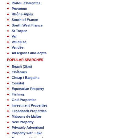
Poitou-Charentes
Provence
Rhône-Alpes
South of France
South West France
St Tropez
Var
Vaucluse
Vendée
All regions and depts
POPULAR SEARCHES
Beach (2km)
Châteaux
Cheap / Bargains
Coastal
Equestrian Property
Fishing
Golf Properties
Investment Properties
Leaseback Properties
Maisons de Maître
New Property
Privately Advertised
Property with Lake