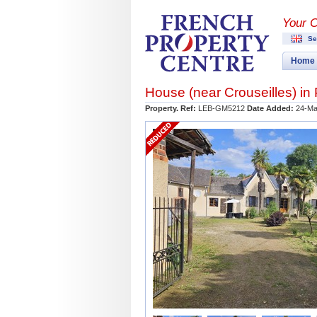
Your 
Se
Home
House (near
Crouseilles
) in
Property. Ref:
LEB-GM5212
Date Added:
24-Ma