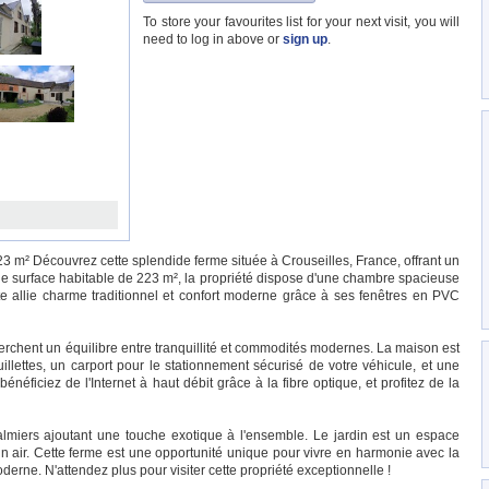
To store your favourites list for your next visit, you will
need to log in above or
sign up
.
 m² Découvrez cette splendide ferme située à Crouseilles, France, offrant un
une surface habitable de 223 m², la propriété dispose d'une chambre spacieuse
te allie charme traditionnel et confort moderne grâce à ses fenêtres en PVC
herchent un équilibre entre tranquillité et commodités modernes. La maison est
lettes, un carport pour le stationnement sécurisé de votre véhicule, et une
 bénéficiez de l'Internet à haut débit grâce à la fibre optique, et profitez de la
lmiers ajoutant une touche exotique à l'ensemble. Le jardin est un espace
n air. Cette ferme est une opportunité unique pour vivre en harmonie avec la
erne. N'attendez plus pour visiter cette propriété exceptionnelle !