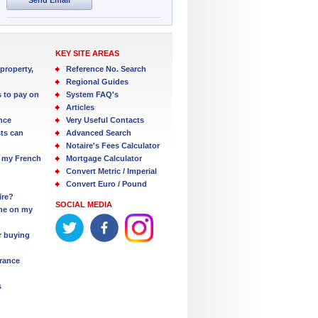
KEY SITE AREAS
property,
Reference No. Search
Regional Guides
s to pay on
System FAQ's
Articles
nce
Very Useful Contacts
ts can
Advanced Search
Notaire's Fees Calculator
 my French
Mortgage Calculator
Convert Metric / Imperial
Convert Euro / Pound
ire?
SOCIAL MEDIA
one on my
r buying
France
s