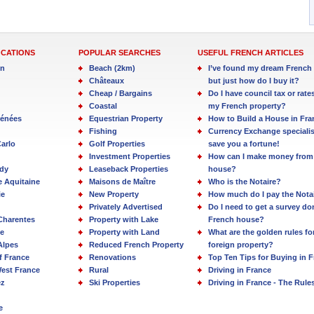
OCATIONS
POPULAR SEARCHES
USEFUL FRENCH ARTICLES
in
Beach (2km)
I’ve found my dream French 
Châteaux
but just how do I buy it?
Cheap / Bargains
Do I have council tax or rate
Coastal
my French property?
rénées
Equestrian Property
How to Build a House in Fra
Fishing
Currency Exchange specialis
arlo
Golf Properties
save you a fortune!
Investment Properties
How can I make money from
dy
Leaseback Properties
house?
e Aquitaine
Maisons de Maître
Who is the Notaire?
ie
New Property
How much do I pay the Nota
Privately Advertised
Do I need to get a survey d
Charentes
Property with Lake
French house?
e
Property with Land
What are the golden rules fo
Alpes
Reduced French Property
foreign property?
f France
Renovations
Top Ten Tips for Buying in 
est France
Rural
Driving in France
ez
Ski Properties
Driving in France - The Rule
e