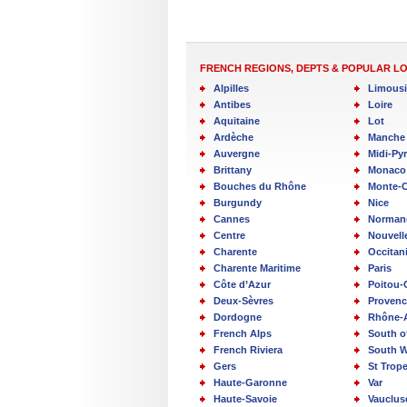
FRENCH REGIONS, DEPTS & POPULAR L
Alpilles
Limous
Antibes
Loire
Aquitaine
Lot
Ardèche
Manche
Auvergne
Midi-Py
Brittany
Monaco
Bouches du Rhône
Monte-C
Burgundy
Nice
Cannes
Norman
Centre
Nouvell
Charente
Occitan
Charente Maritime
Paris
Côte d’Azur
Poitou-
Deux-Sèvres
Provenc
Dordogne
Rhône-
French Alps
South o
French Riviera
South W
Gers
St Trop
Haute-Garonne
Var
Haute-Savoie
Vauclus