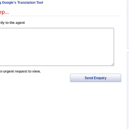
g Google's Translation Tool
p...
tly to the agent
an urgent request to view.
Send Enquiry