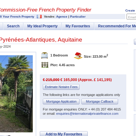
Commission-
Free French Property Finder
Create
ll Your French Property
Vendre:
Agence
|
Particulier
Email
Search
My Ideal Property
My Favourites
Recommended For M
Pyrénées-Atlantiques
,
Aquitaine
y-2024
1 Bedroom
2
Size: 223.00 m
Plot: 4.45 acres
€ 215,000
€ 165,000 (Approx. £ 141,195)
Estimate Notaire Fees
The following links are for mortgage applications only
Mortgage Application
Mortgage Callback
For mortgage enquiries ONLY: + 44 (0) 207 484 4615
or email:
enquiries@internationalprivatefinance.com
Add to My Favourites