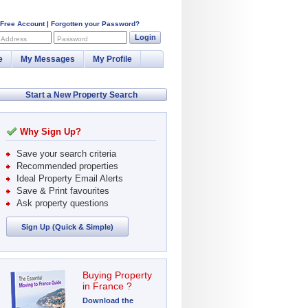
 Free Account
|
Forgotten your Password?
Login
 Address
Password
e
My Messages
My Profile
Start a New Property Search
Why Sign Up?
Save your search criteria
Recommended properties
Ideal Property Email Alerts
Save & Print favourites
Ask property questions
Sign Up (Quick & Simple)
Buying Property
in France ?
Download the