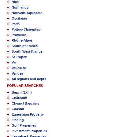
Nice
Normandy
Nouvelle Aquitaine
Occitanie
Paris
Poitou-Charentes
Provence
Rhône-Alpes
South of France
South West France
St Tropez
Var
Vaucluse
Vendée
All regions and depts
POPULAR SEARCHES
Beach (2km)
Châteaux
Cheap / Bargains
Coastal
Equestrian Property
Fishing
Golf Properties
Investment Properties
Leaseback Properties