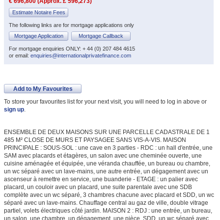
€ 696,800 (Approx. £ 596,273)
Estimate Notaire Fees
The following links are for mortgage applications only
Mortgage Application
Mortgage Callback
For mortgage enquiries ONLY: + 44 (0) 207 484 4615
or email:
enquiries@internationalprivatefinance.com
Add to My Favourites
To store your favourites list for your next visit, you will need to log in above or
sign up
.
ENSEMBLE DE DEUX MAISONS SUR UNE PARCELLE CADASTRALE DE 1
485 M² CLOSE DE MURS ET PAYSAGEE SANS VIS-A-VIS. MAISON
PRINCIPALE : SOUS-SOL : une cave en 3 parties - RDC : un hall d'entrée, une
SAM avec placards et étagères, un salon avec une cheminée ouverte, une
cuisine aménagée et équipée, une véranda chauffée, un bureau ou chambre,
un wc séparé avec un lave-mains, une autre entrée, un dégagement avec un
ascenseur à remettre en service, une buanderie - ETAGE : un palier avec
placard, un couloir avec un placard, une suite parentale avec une SDB
complète avec un wc séparé, 3 chambres chacune avec placard et SDD, un wc
séparé avec un lave-mains. Chauffage central au gaz de ville, double vitrage
partiel, volets électriques côté jardin. MAISON 2 : RDJ : une entrée, un bureau,
un salon, une chambre, un dégagement, une pièce, SDD, un wc séparé avec