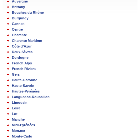
Auvergne
Brittany
Bouches du Rhône
Burgundy
Cannes
Centre
Charente
Charente Maritime
Côte d’Azur
Deux-Sèvres
Dordogne
French Alps
French Riviera
Gers
Haute-Garonne
Haute-Savoie
Hautes-Pyrénées
Languedoc-Roussillon
Limousin
Loire
Lot
Manche
Midi-Pyrénées
Monaco
Monte-Carlo