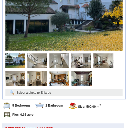
Select a photo to Enlarge
5 Bedrooms
1 Bathroom
2
Size: 500.00 m
Plot: 0.36 acre