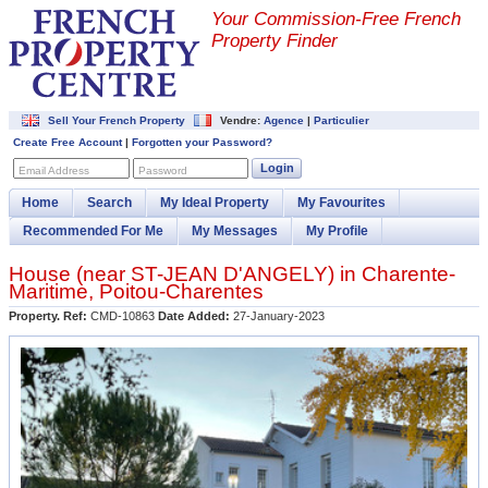
Your Commission-
Free French
Property Finder
Sell Your French Property
Vendre:
Agence
|
Particulier
Create Free Account
|
Forgotten your Password?
Login
Email Address
Password
Home
Search
My Ideal Property
My Favourites
Recommended For Me
My Messages
My Profile
House (near
ST-JEAN D'ANGELY
) in
Charente-
Maritime
,
Poitou-Charentes
Property. Ref:
CMD-10863
Date Added:
27-January-2023